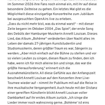
M
im Sommer 2026 ihre Fans noch einmal ein, mit ihr auf diese
a
besondere Zeitreise zu gehen. Ein letztes Mal gibt es die
t
Möglichkeit diese einzigartige Konzertreihe zum Jubiläum
h
bei ausgesuchten OpenAirs live zu erleben.
i
„Dass du nicht mehr bist, was du einmal warst“ - mit dieser
a
Zeile begann im Oktober 2004 „Das Spiel“, der erste Song
s
des Debüts der Hamburger Musikerin Annett Louisan. Dieses
B
Lied, das Album „Bohème“ veränderten über Nacht alles im
o
Leben der damals 27-jährigen Kunststudentin und
t
Studiomusikerin, deren größter Traum es war, Sängerin zu
h
werden: „Aber mich einfach auf die Bühne zu stellen und vor
o
so vielen Leuten zu singen, diesen Raum zu finden, den ich
r
habe, wenn ich für mich alleine bin und singe, das war die
.
größte Herausforderung,“ erinnert sich die
j
Ausnahmekünstlerin. All diese Gefühle aus der Anfangszeit
p
beschwört Annett Louisan auf den Konzerten ihrer Live-
g
Tournee wieder auf – nimmt ihr Publikum mit auf die Reise in
ihre musikalische Vergangenheit. Auch heute mit der Distanz
einer gereiften Künstlerin blickt Annett Louisan voller
Dankbarkeit auf ihr erstes Album zurück: „Ich singe die
Lieder immer noch wahnsinnig gerne. ‚Bohème‘ ist eins