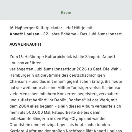
2
_
Haßbergen - Open-Air-Konzert auf Hof Höltje. Einlass ab
Route
2
18.15 Uhr Ausverkauft!
0
J
16. Haßberger Kulturpicknick – Hof Höltje mit
a
Annett Louisan
- 22 Jahre Bohème – Das Jubiläumskonzert
h
AUSVERKAUFT!
r
e
Zum 16. Haßberger Kulturpicknick ist die Sängerin Annett
B
Louisan auf ihrer
o
verlängerten Jubiläumskonzerttour 2026 zu Gast. Die Wahl-
h
Hamburgerin ist dieStimme des deutschsprachigen
è
Chansons – und das mit einem gigantischen Erfolg. Bis heute
m
hat sie weit mehr als eine Million Tonträger verkauft, ebenso
e
viele Menschen mit ihren Konzerten begeistert, verzaubert
_
und zutiefst berührt. Ihr Debüt „Bohème“ ist das Werk, mit
F
dem 2004 alles begann – allein dieses Album verkaufte sich
o
mehr als 500.000 Mal, katapultierte die bis dahin
t
unbekannte Sängerin in den Pop-Olymp und war der
o
Grundstein einer einzigartigen, bis heute anhaltenden
_
Karriere. Aufgrund der großen Nachfrage lädt Annett Louisan