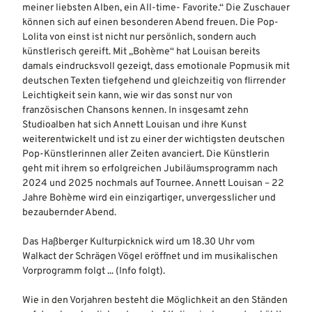
meiner liebsten Alben, ein All-time- Favorite.“ Die Zuschauer
können sich auf einen besonderen Abend freuen. Die Pop-
Lolita von einst ist nicht nur persönlich, sondern auch
künstlerisch gereift. Mit „Bohème“ hat Louisan bereits
damals eindrucksvoll gezeigt, dass emotionale Popmusik mit
deutschen Texten tiefgehend und gleichzeitig von flirrender
Leichtigkeit sein kann, wie wir das sonst nur von
französischen Chansons kennen. In insgesamt zehn
Studioalben hat sich Annett Louisan und ihre Kunst
weiterentwickelt und ist zu einer der wichtigsten deutschen
Pop-Künstlerinnen aller Zeiten avanciert. Die Künstlerin
geht mit ihrem so erfolgreichen Jubiläumsprogramm nach
2024 und 2025 nochmals auf Tournee. Annett Louisan – 22
Jahre Bohème wird ein einzigartiger, unvergesslicher und
bezaubernder Abend.
Das Haßberger Kulturpicknick wird um 18.30 Uhr vom
Walkact der Schrägen Vögel eröffnet und im musikalischen
Vorprogramm folgt ... (Info folgt).
Wie in den Vorjahren besteht die Möglichkeit an den Ständen