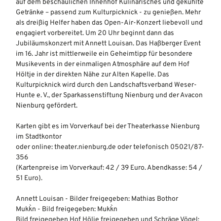
auf dem beschaulichen Innenhof Kulinarisches und gekühlte
Getränke – passend zum Kulturpicknick - zu genießen. Mehr
als dreißig Helfer haben das Open-Air-Konzert liebevoll und
engagiert vorbereitet. Um 20 Uhr beginnt dann das
Jubiläumskonzert mit Annett Louisan. Das Haßberger Event
im 16. Jahr ist mittlerweile ein Geheimtipp für besondere
Musikevents in der einmaligen Atmosphäre auf dem Hof
Höltje in der direkten Nähe zur Alten Kapelle. Das
Kulturpicknick wird durch den Landschaftsverband Weser-
Hunte e. V., der Sparkassenstiftung Nienburg und der Avacon
Nienburg gefördert.
Karten gibt es im Vorverkauf bei der Theaterkasse Nienburg
im Stadtkontor
oder online: theater.nienburg.de oder telefonisch 05021/87-
356
(Kartenpreise im Vorverkauf: 42 / 39 Euro. Abendkasse: 54 /
51 Euro).
Annett Louisan - Bilder freigegeben: Mathias Bothor
Mukk`n - Bild freigegeben: Mukk`n
Bild freigegeben Hof Hölje freigegeben und Schräge Vögel: