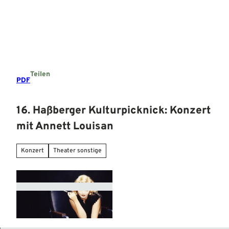
Z
u
Suche
Menü
m
I
n
h
a
Teilen
l
PDF
t
16. Haßberger Kulturpicknick: Konzert
mit Annett Louisan
Konzert
Theater sonstige
0