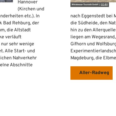
Hannover
Mittelweser-Touristik GmbH |
CC-BY
(Kirchen und
nderheiten etc.). In
nach Eggenstedt bei M
ik Bad Rehburg, der
die Südheide, den Na
m, die Altstadt
hin zu den Allerquell
ke verläuft
liegen am Wegesrand, 
 nur sehr wenige
Gifhorn und Wolfsburg
t. Alle Start- und
Experimentierlandscha
lichen Nahverkehr
Magdeburg, die Elbme
zelne Abschnitte
Aller-Radweg