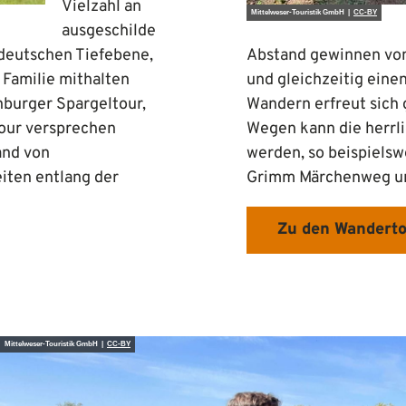
Vielzahl an
Mittelweser-Touristik GmbH |
CC-BY
ausgeschilde
ddeutschen Tiefebene,
Abstand gewinnen von
 Familie mithalten
und gleichzeitig einen
nburger Spargeltour,
Wandern erfreut sich 
tour versprechen
Wegen kann die herrl
and von
werden, so beispiels
iten entlang der
Grimm Märchenweg un
Zu den Wandert
Mittelweser-Touristik GmbH |
CC-BY