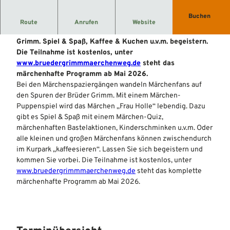
Buchen
Bei den Märchenspaziergängen, Märchen-Puppenspiel,
Route
Anrufen
Website
u.v.m. wandeln Märchenfans auf den Spuren der Brüder
Grimm. Spiel & Spaß, Kaffee & Kuchen u.v.m. begeistern.
Die Teilnahme ist kostenlos, unter
www.bruedergrimmmaerchenweg.de
steht das
märchenhafte Programm ab Mai 2026.
Bei den Märchenspaziergängen wandeln Märchenfans auf
den Spuren der Brüder Grimm. Mit einem Märchen-
Puppenspiel wird das Märchen „Frau Holle“ lebendig. Dazu
gibt es Spiel & Spaß mit einem Märchen-Quiz,
märchenhaften Bastelaktionen, Kinderschminken u.v.m. Oder
alle kleinen und großen Märchenfans können zwischendurch
im Kurpark „kaffeesieren“. Lassen Sie sich begeistern und
kommen Sie vorbei. Die Teilnahme ist kostenlos, unter
www.bruedergrimmmaerchenweg.de
steht das komplette
märchenhafte Programm ab Mai 2026.