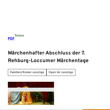
Z
u
Suche
Menü
m
I
n
h
a
Teilen
l
PDF
t
Märchenhafter Abschluss der 7.
Rehburg-Loccumer Märchentage
Familien/Kinder sonstige
Open Air sonstige
© KH Schudt |
CC-BY-SA