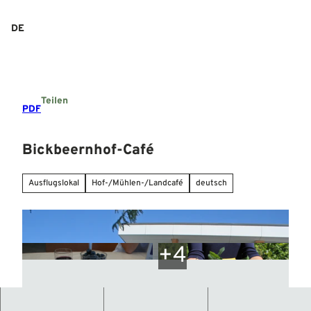
Z
u
DE
Suche
Menü
m
I
n
h
a
Teilen
l
PDF
t
Bickbeernhof-Café
Ausflugslokal
Hof-/Mühlen-/Landcafé
deutsch