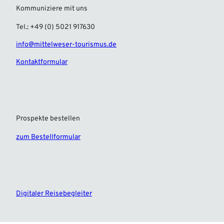
Kommuniziere mit uns
Tel.: +49 (0) 5021 917630
info@mittelweser-tourismus.de
Kontaktformular
Prospekte bestellen
zum Bestellformular
F
I
a
n
c
s
e
t
Digitaler Reisebegleiter
b
a
o
g
o
r
k
a