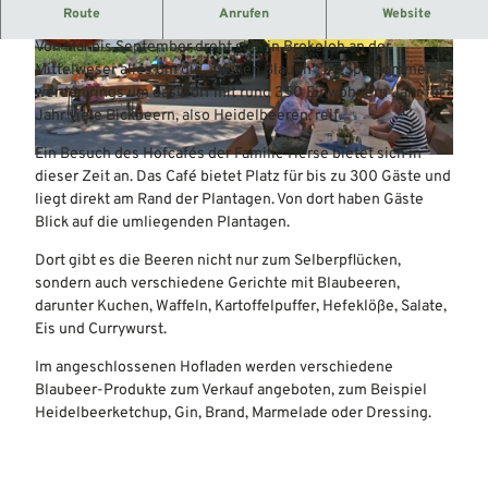
Vielfältige Fruchtspezialitäten rund um Blaubeeren.
Route
Anrufen
Website
Von Mai bis September dreht sich in Brokeloh an der
© Mittelweser-Touristik GmbH |
CC-BY
© Mittelweser-Touristik GmbH |
CC-BY
Mittelweser alles um die „Dicken Blauen“. Im Spätsommer
werden rings um das Dorf mit rund 350 Einwohnern Jahr für
Jahr viele Bickbeern, also Heidelbeeren, reif.
Ein Besuch des Hofcafés der Familie Herse bietet sich in
© Mittelweser-Touristik GmbH |
CC-BY
dieser Zeit an. Das Café bietet Platz für bis zu 300 Gäste und
liegt direkt am Rand der Plantagen. Von dort haben Gäste
Blick auf die umliegenden Plantagen.
Dort gibt es die Beeren nicht nur zum Selberpflücken,
sondern auch verschiedene Gerichte mit Blaubeeren,
darunter Kuchen, Waffeln, Kartoffelpuffer, Hefeklöße, Salate,
Eis und Currywurst.
Im angeschlossenen Hofladen werden verschiedene
Blaubeer-Produkte zum Verkauf angeboten, zum Beispiel
Heidelbeerketchup, Gin, Brand, Marmelade oder Dressing.