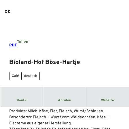
Z
u
DE
Suche
Menü
m
I
n
h
a
Teilen
l
PDF
t
Bioland-Hof Böse-Hartje
Café
deutsch
Der Bioland-Hof Böse-Hartje heißt Sie herzlich
Route
Anrufen
Website
Willkommen!
Produkte: Milch, Käse, Eier, Fleisch, Wurst/Schinken.
Besonderes: Fleisch + Wurst vom Weideochsen, Käse +
Eiscreme aus eigener Herstellung.