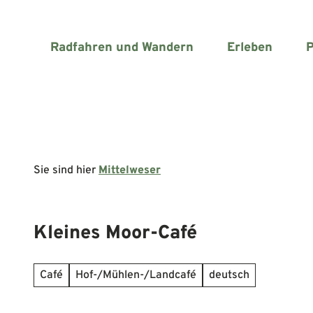
Z
u
m
Radfahren und Wandern
Erleben
P
I
n
h
a
l
t
Sie sind hier
Mittelweser
Kleines Moor-Café
Café
Hof-/Mühlen-/Landcafé
deutsch