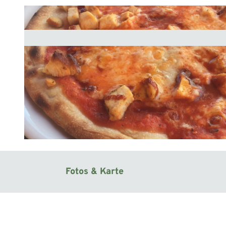
© Mittelweser-Touristik GmbH |
CC-BY
Fotos & Karte