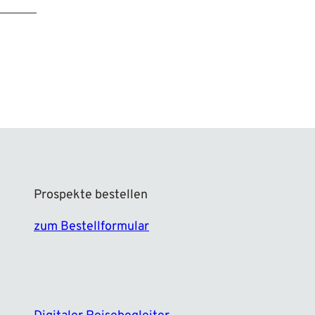
Prospekte bestellen
zum Bestellformular
F
I
a
n
c
s
e
t