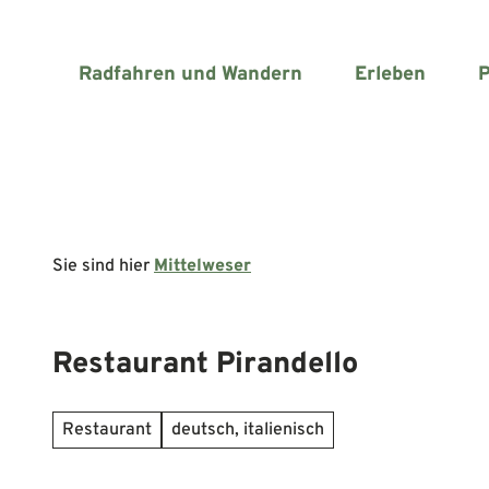
Z
u
m
Radfahren und Wandern
Erleben
P
I
n
h
a
l
t
Sie sind hier
Mittelweser
Restaurant Pirandello
Restaurant
deutsch, italienisch