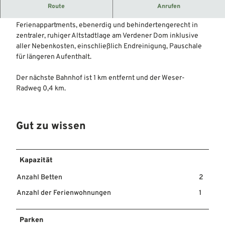
Übernachtungsmöglichkeit in der Stadt Verden.
Route
Anrufen
2 komplett, modern und zweckmäßig eingerichtete
Ferienappartments, ebenerdig und behindertengerecht in
zentraler, ruhiger Altstadtlage am Verdener Dom inklusive
aller Nebenkosten, einschließlich Endreinigung, Pauschale
für längeren Aufenthalt.
Der nächste Bahnhof ist 1 km entfernt und der Weser-
Radweg 0,4 km.
Gut zu wissen
Kapazität
Anzahl Betten
2
Anzahl der Ferienwohnungen
1
Parken