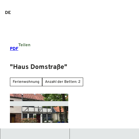
Z
u
DE
Suche
Menü
m
I
n
h
a
Teilen
l
PDF
t
"Haus Domstraße"
Ferienwohnung
Anzahl der Betten: 2
© Mittelweser-Touristik GmbH |
CC-BY