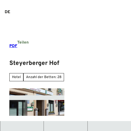
Z
u
DE
Suche
Menü
m
I
n
h
a
Teilen
l
PDF
t
Steyerberger Hof
Hotel
Anzahl der Betten: 28
© Mittelweser-Touristik GmbH |
CC-BY