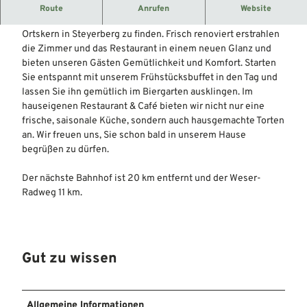
Übernachtungsmöglichkeit im Flecken Steyerberg.
Route
Anrufen
Website
Das Gebäude des Steyerberger Hofs ist bereits seit 1853 im
Ortskern in Steyerberg zu finden. Frisch renoviert erstrahlen
die Zimmer und das Restaurant in einem neuen Glanz und
bieten unseren Gästen Gemütlichkeit und Komfort. Starten
Sie entspannt mit unserem Frühstücksbuffet in den Tag und
lassen Sie ihn gemütlich im Biergarten ausklingen. Im
hauseigenen Restaurant & Café bieten wir nicht nur eine
frische, saisonale Küche, sondern auch hausgemachte Torten
an. Wir freuen uns, Sie schon bald in unserem Hause
begrüßen zu dürfen.
Der nächste Bahnhof ist 20 km entfernt und der Weser-
Radweg 11 km.
Gut zu wissen
Allgemeine Informationen