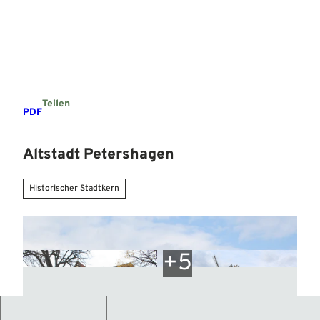
Z
u
Suche
Menü
m
I
n
h
a
Teilen
l
PDF
t
Altstadt Petershagen
Historischer Stadtkern