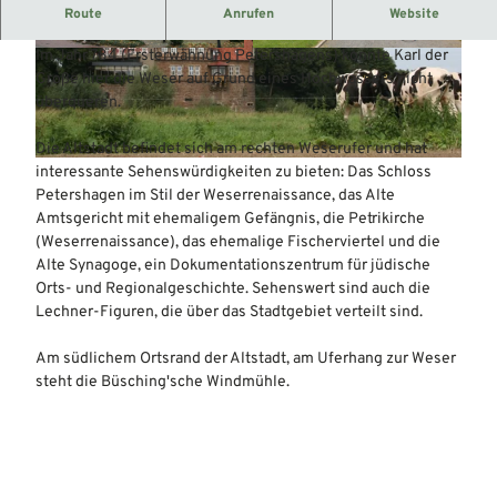
Die Kernstadt Petershagen (rund 4000 Einwohner) mit
Route
Anrufen
Website
der historischen Altstadt liegt westlich der Weser.
Im Jahr 784 (Ersterwähnung Petershagens) konnte Karl der
© Mittelweser-Touristik GmbH |
CC-BY
© Mittelweser-Touristik GmbH |
CC-BY
Große hier die Weser auf Grund eines Hochwassers nicht
überqueren.
Die Altstadt befindet sich am rechten Weserufer und hat
© Mittelweser-Touristik GmbH |
CC-BY
interessante Sehenswürdigkeiten zu bieten: Das Schloss
Petershagen im Stil der Weserrenaissance, das Alte
Amtsgericht mit ehemaligem Gefängnis, die Petrikirche
(Weserrenaissance), das ehemalige Fischerviertel und die
Alte Synagoge, ein Dokumentationszentrum für jüdische
Orts- und Regionalgeschichte. Sehenswert sind auch die
Lechner-Figuren, die über das Stadtgebiet verteilt sind.
Am südlichem Ortsrand der Altstadt, am Uferhang zur Weser
steht die Büsching'sche Windmühle.