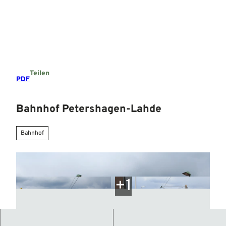
Z
u
Suche
Menü
m
I
n
h
a
Teilen
l
PDF
t
Bahnhof Petershagen-Lahde
Bahnhof