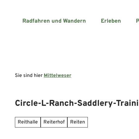
Z
u
m
Radfahren und Wandern
Erleben
P
I
n
h
a
l
t
Sie sind hier
Mittelweser
Circle-L-Ranch-Saddlery-Traini
Reithalle
Reiterhof
Reiten