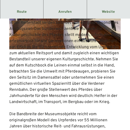
Die Kulturgeschichte des Pferdes wird in einer
Route
Anrufen
Website
ehemaligen Kavalleriekaserne gezeigt.
In der Reiterstadt Verden befindet sich ein ganz besonderes
© Mittelweser-Touristik GmbH |
CC-BY
© Mittelweser-Touristik GmbH |
CC-BY
Ausflugsziel: Das bundesweit zentrale Museum zur
Kulturgeschichte des Pferdes stellt modern, informativ und
erlebnisreich für alle Generationen ein absolutes Highlight
dar. Erleben Sie die spannende Entwicklung vom Urpferd bis
© Mittelweser-Touristik GmbH |
CC-BY
zum aktuellen Reitsport und damit zugleich einen wichtigen
Bestandteil unserer eigenen Kulturgeschichte. Nehmen Sie
auf dem Kutschbock die Leinen einmal selbst in die Hand,
betrachten Sie die Umwelt mit Pferdeaugen, probieren Sie
den Seitsitz im Damensattel oder unternehmen Sie einen
gemütlichen virtuellen Spazierritt über die Verdener
Rennbahn. Der große Stellenwert des Pferdes über
Jahrhunderte für den Menschen wird deutlich: Helfer in der
Landwirtschaft, im Transport, im Bergbau oder im Krieg.
Die Bandbreite der Museumsobjekte reicht vom
originalgroßen Modell des Urpferdes vor 55 Millionen
Jahren über historische Reit- und Fahrausrüstungen,