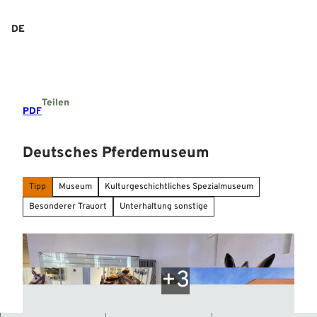
Z
u
DE
Suche
Menü
m
I
n
h
a
Teilen
l
PDF
t
Deutsches Pferdemuseum
Tipp
Museum
Kulturgeschichtliches Spezialmuseum
Besonderer Trauort
Unterhaltung sonstige