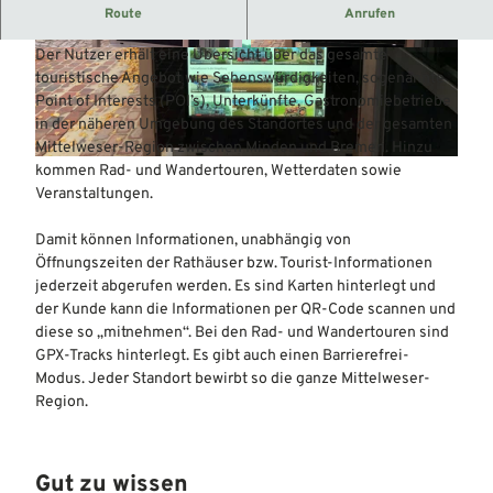
Informationen über die Mittelweser-Region für Gäste und
Route
Anrufen
Einheimische
Der Nutzer erhält eine Übersicht über das gesamte
© Mittelweser-Touristik GmbH |
CC-BY
© Mittelweser-Touristik GmbH |
CC-BY
touristische Angebot wie Sehenswürdigkeiten, sogenannte
Point of Interests (POI’s), Unterkünfte, Gastronomiebetriebe
in der näheren Umgebung des Standortes und der gesamten
Mittelweser-Region zwischen Minden und Bremen. Hinzu
© Mittelweser-Touristik GmbH |
CC-BY
kommen Rad- und Wandertouren, Wetterdaten sowie
Veranstaltungen.
Damit können Informationen, unabhängig von
Öffnungszeiten der Rathäuser bzw. Tourist-Informationen
jederzeit abgerufen werden. Es sind Karten hinterlegt und
der Kunde kann die Informationen per QR-Code scannen und
diese so „mitnehmen“. Bei den Rad- und Wandertouren sind
GPX-Tracks hinterlegt. Es gibt auch einen Barrierefrei-
Modus. Jeder Standort bewirbt so die ganze Mittelweser-
Region.
Gut zu wissen