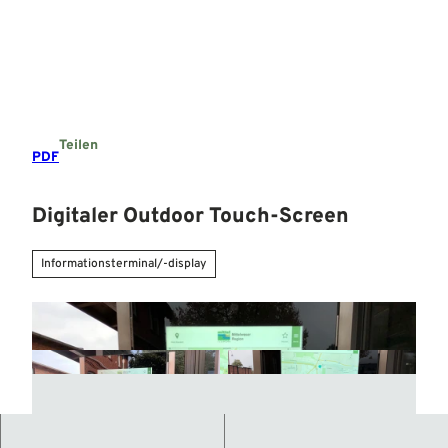
Z
u
Suche
Menü
m
I
n
h
a
Teilen
l
PDF
t
Digitaler Outdoor Touch-Screen
Informationsterminal/-display