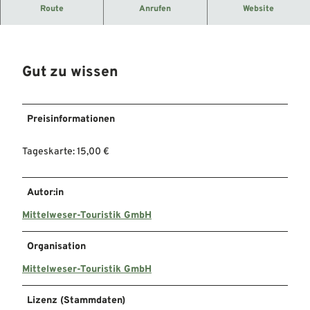
Hier haben Sie die Möglichkeit zu Angeln.
Route
Anrufen
Website
Fischarten: Wels, Zander, Brasse
Gut zu wissen
Preisinformationen
Tageskarte: 15,00 €
Autor:in
Mittelweser-Touristik GmbH
Organisation
Mittelweser-Touristik GmbH
Lizenz (Stammdaten)