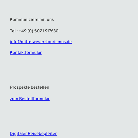
Kommuniziere mit uns
Tel.: +49 (0) 5021 917630
info@mittelweser-tourismus.de
Kontaktformular
Prospekte bestellen
zum Bestellformular
F
I
a
n
c
s
e
t
Digitaler Reisebegleiter
b
a