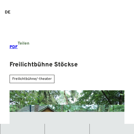
Z
u
DE
Suche
Menü
m
I
n
h
a
Teilen
l
PDF
t
Freilichtbühne Stöckse
Freilichtbühne/-theater