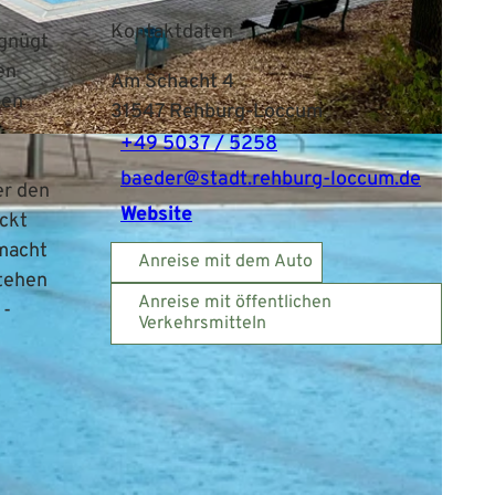
Kontaktdaten
rgnügt
en
Am Schacht 4
ben
31547
Rehburg-Loccum
+49 5037 / 5258
baeder@stadt.rehburg-loccum.de
er den
Website
ckt
 macht
Anreise mit dem Auto
stehen
Anreise mit öffentlichen
 -
Verkehrsmitteln