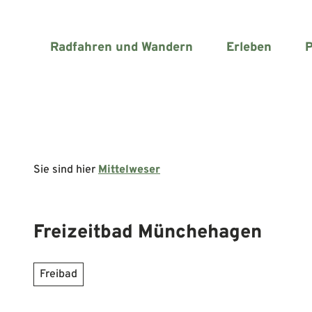
Z
u
m
Radfahren und Wandern
Erleben
P
I
n
h
a
l
t
Sie sind hier
Mittelweser
Freizeitbad Münchehagen
Freibad