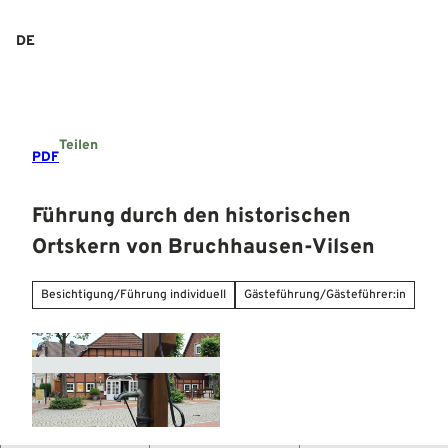
Z
u
DE
Suche
Menü
m
I
n
h
a
Teilen
l
PDF
t
Führung durch den historischen
Ortskern von Bruchhausen-Vilsen
Besichtigung/Führung individuell
Gästeführung/Gästeführer:in
© Mittelweser-Touristik GmbH |
CC-BY