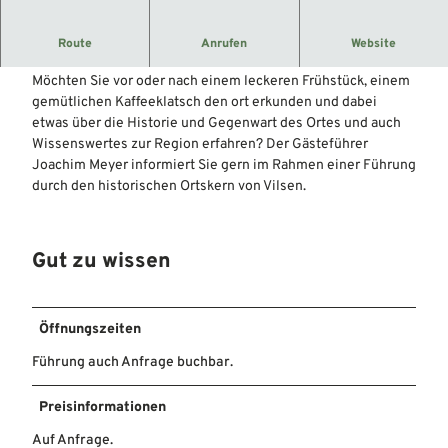
Ein runder Geburtstag, eine Familienfeier, ein Treffen mit
Route
Anrufen
Website
Freunden oder ein Klassentreffen steht an.
Möchten Sie vor oder nach einem leckeren Frühstück, einem
gemütlichen Kaffeeklatsch den ort erkunden und dabei
etwas über die Historie und Gegenwart des Ortes und auch
Wissenswertes zur Region erfahren? Der Gästeführer
Joachim Meyer informiert Sie gern im Rahmen einer Führung
durch den historischen Ortskern von Vilsen.
Gut zu wissen
Öffnungszeiten
Führung auch Anfrage buchbar.
Preisinformationen
Auf Anfrage.