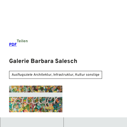
Z
u
Suche
Menü
m
I
n
h
a
Teilen
l
PDF
t
Galerie Barbara Salesch
Ausflugsziele Architektur, Infrastruktur, Kultur sonstige
© Mittelweser-Touristik GmbH |
CC-BY