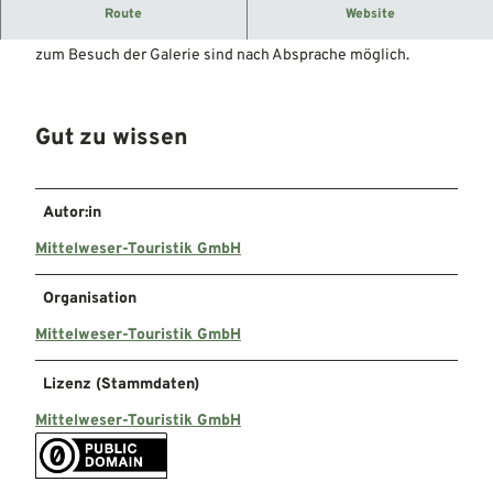
Galerie in Petershagen-Neuenknick.
Route
Website
Galerie mit den Kunstwerken von Barbara Salesch. Termine
zum Besuch der Galerie sind nach Absprache möglich.
Gut zu wissen
Autor:in
Mittelweser-Touristik GmbH
Organisation
Mittelweser-Touristik GmbH
Lizenz (Stammdaten)
Mittelweser-Touristik GmbH