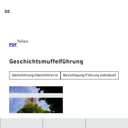
Z
u
DE
Suche
Menü
m
I
n
h
a
Teilen
l
PDF
t
Geschichtsmuffelführung
Gästeführung/Gästeführer:in
Besichtigung/Führung individuell
© Mittelweser-Touristik GmbH |
CC-BY