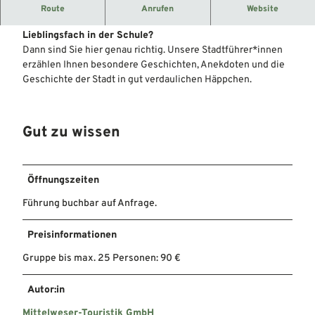
Sie sind interessiert an der ein oder anderen Geschichte
Route
Anrufen
Website
über die Stadt Verden, aber Geschichte war nie Ihr
Lieblingsfach in der Schule?
Dann sind Sie hier genau richtig. Unsere Stadtführer*innen
erzählen Ihnen besondere Geschichten, Anekdoten und die
Geschichte der Stadt in gut verdaulichen Häppchen.
Gut zu wissen
Öffnungszeiten
Führung buchbar auf Anfrage.
Preisinformationen
Gruppe bis max. 25 Personen: 90 €
Autor:in
Mittelweser-Touristik GmbH