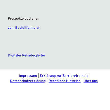
Prospekte bestellen
zum Bestellformular
F
I
a
n
c
s
e
t
Digitaler Reisebegleiter
b
a
o
g
o
r
k
a
m
Impressum
Erklärung zur Barrierefreiheit
Datenschutzerklärung
Rechtliche Hinweise
Über uns