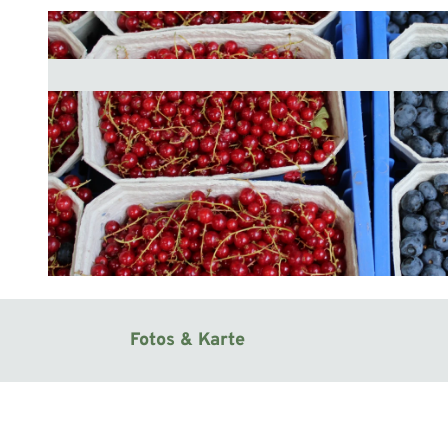
© Mittelweser-Touristik GmbH |
CC-BY
Fotos & Karte