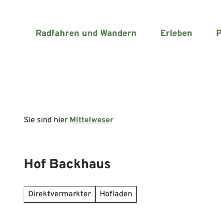
Z
u
m
Radfahren und Wandern
Erleben
P
I
n
h
a
l
t
Sie sind hier
Mittelweser
Hof Backhaus
Direktvermarkter
Hofladen