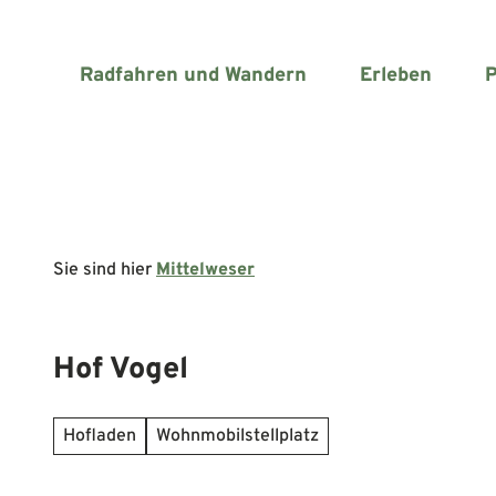
Z
u
m
Radfahren und Wandern
Erleben
P
I
n
h
a
l
t
Sie sind hier
Mittelweser
Hof Vogel
Hofladen
Wohnmobilstellplatz