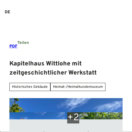
Z
u
DE
Suche
Menü
m
I
n
h
a
Teilen
l
PDF
t
Kapitelhaus Wittlohe mit
zeitgeschichtlicher Werkstatt
Historisches Gebäude
Heimat-/Heimatkundemuseum