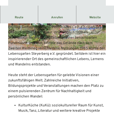
Ökodorf, Lernort und lebenige Gemeinschaft
Route
Anrufen
Website
Der Lebensgarten Steyerberg ist eine der ältesten und
größten Gemeinschaften Deutschlands – ein einzigartiges
© Mittelweser-Touristik GmbH |
CC-BY
© Mittelweser-Touristik GmbH |
CC-BY
Ökodorf mitten in der Natur. Ursprünglich 1939 als
Wohnanlage für die Zwangsarbeiter einer benachbarten
Pulverfabrik errichtet, erlebte das Gelände nach dem
Zweiten Weltkrieg verschiedene Nutzungen. 1985 wurde der
© Mittelweser-Touristik GmbH |
CC-BY
Lebensgarten Steyerberg e.V. gegründet. Seitdem ist hier ein
inspirierender Ort des gemeinschaftlichen Lebens, Lernens
und Wandelns entstanden.
Heute steht der Lebensgarten für gelebte Visionen einer
zukunftsfähigen Welt. Zahlreiche Initiativen,
Bildungsprojekte und Veranstaltungen machen den Platz zu
einem pulsierenden Zentrum für Nachhaltigkeit und
persönlichen Wandel:
KulturKüche (KuKü): soziokultureller Raum für Kunst,
Musik, Tanz, Literatur und weitere kreative Projekte