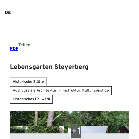
Z
u
DE
Suche
Menü
m
I
n
h
a
Teilen
l
PDF
t
Lebensgarten Steyerberg
Historische Stätte
Ausflugsziele Architektur, Infrastruktur, Kultur sonstige
Historisches Bauwerk