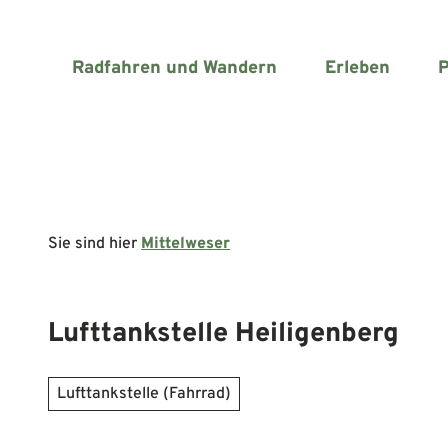
Z
u
m
Radfahren und Wandern
Erleben
P
I
n
h
a
l
t
Sie sind hier
Mittelweser
Lufttankstelle Heiligenberg
Lufttankstelle (Fahrrad)