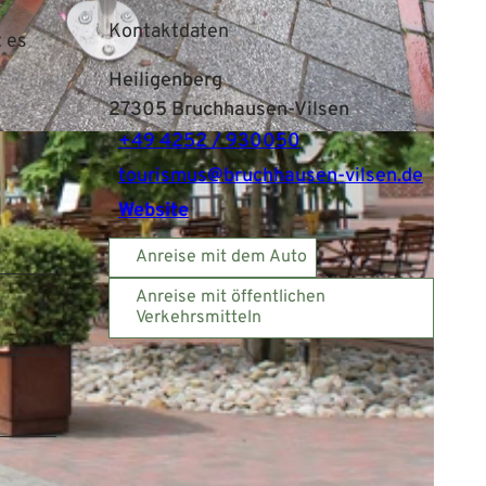
Kontaktdaten
 es
Heiligenberg
27305
Bruchhausen-Vilsen
+49 4252 / 930050
tourismus@bruchhausen-vilsen.de
Website
Anreise mit dem Auto
Anreise mit öffentlichen
Verkehrsmitteln