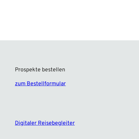
Prospekte bestellen
zum Bestellformular
F
I
a
n
c
s
e
t
Digitaler Reisebegleiter
b
a
o
g