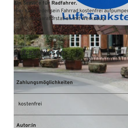
Ein Service für Radfahrer.
Hier kann jeder sein Fahrrad kostenfrei aufpumpe
eine Radreparaturstation mit Werkzeug.
© Mittelweser-Touristik GmbH |
CC-BY
Gut zu wissen
Zahlungsmöglichkeiten
kostenfrei
Autor:in