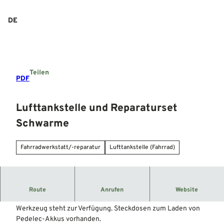
Z
u
DE
Suche
Menü
m
I
n
h
a
Teilen
l
PDF
t
Lufttankstelle und Reparaturset
Schwarme
Fahrradwerkstatt/-reparatur
Lufttankstelle (Fahrrad)
Ein Service für Radfahrer.
Route
Anrufen
Website
Hier kann jeder sein Fahrrad kostenfrei aufpumpen. Auch
Werkzeug steht zur Verfügung. Steckdosen zum Laden von
Pedelec-Akkus vorhanden.