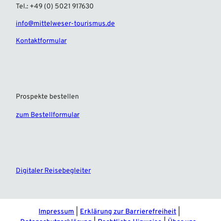
Tel.: +49 (0) 5021 917630
info@mittelweser-tourismus.de
Kontaktformular
Prospekte bestellen
zum Bestellformular
F
I
a
n
c
s
e
t
Digitaler Reisebegleiter
b
a
o
g
o
r
k
a
m
Impressum
Erklärung zur Barrierefreiheit