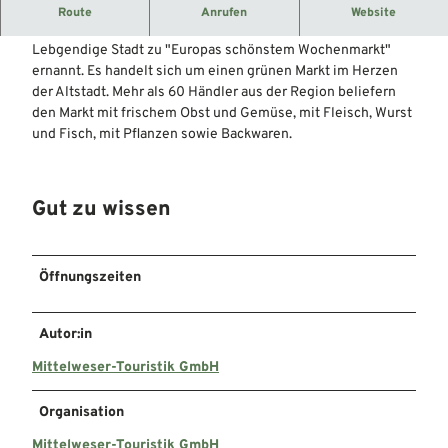
Grüner Wochenmarkt in der Nienburger Altstadt.
Route
Anrufen
Website
2008 wurde der Nienburger Wochenmarkt von der Stiftung
Lebgendige Stadt zu "Europas schönstem Wochenmarkt"
ernannt. Es handelt sich um einen grünen Markt im Herzen
der Altstadt. Mehr als 60 Händler aus der Region beliefern
den Markt mit frischem Obst und Gemüse, mit Fleisch, Wurst
und Fisch, mit Pflanzen sowie Backwaren.
Gut zu wissen
Öffnungszeiten
Autor:in
Mittelweser-Touristik GmbH
Organisation
Mittelweser-Touristik GmbH