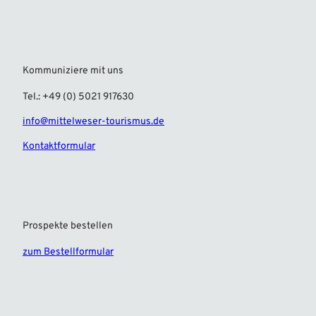
Kommuniziere mit uns
Tel.: +49 (0) 5021 917630
info@mittelweser-tourismus.de
Kontaktformular
Prospekte bestellen
zum Bestellformular
F
I
a
n
c
s