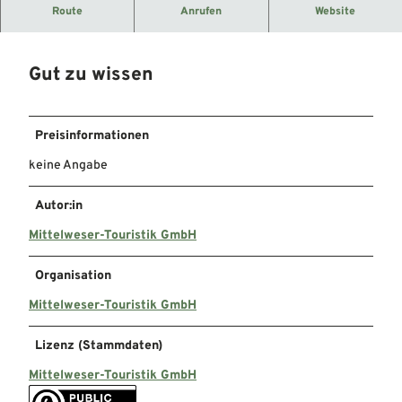
Hier finden Sie eine öffentliche Toilette:
Route
Anrufen
Website
Gut zu wissen
Preisinformationen
keine Angabe
Autor:in
Mittelweser-Touristik GmbH
Organisation
Mittelweser-Touristik GmbH
Lizenz (Stammdaten)
Mittelweser-Touristik GmbH