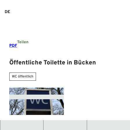
Z
u
DE
Suche
Menü
m
I
n
h
a
Teilen
l
PDF
t
Öffentliche Toilette in Bücken
WC öffentlich
© Mittelweser-Touristik GmbH |
CC-BY