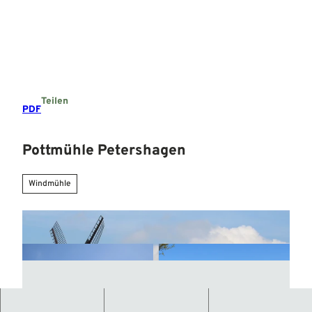
Z
u
Suche
Menü
m
I
n
h
a
Teilen
l
PDF
t
Pottmühle Petershagen
Windmühle