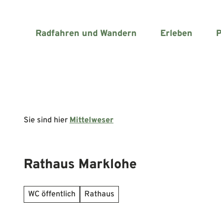
Z
u
m
Radfahren und Wandern
Erleben
P
I
n
h
a
l
t
Sie sind hier
Mittelweser
Rathaus Marklohe
WC öffentlich
Rathaus