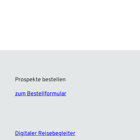
Prospekte bestellen
zum Bestellformular
F
I
a
n
c
s
e
t
Digitaler Reisebegleiter
b
a