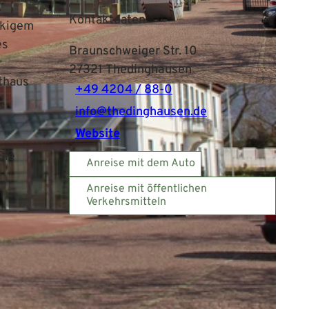
Kontaktdaten
ckigem
es
Braunschweiger Str. 10
r
27321
Thedinghausen
thaus
+49 4204 / 88-0
info@thedinghausen.de
Website
Sie
Anreise mit dem Auto
Anreise mit öffentlichen
Verkehrsmitteln