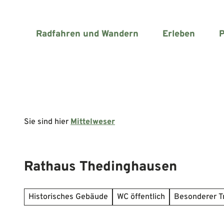
Z
u
m
Radfahren und Wandern
Erleben
P
I
n
h
a
l
t
Sie sind hier
Mittelweser
Rathaus Thedinghausen
Historisches Gebäude
WC öffentlich
Besonderer T