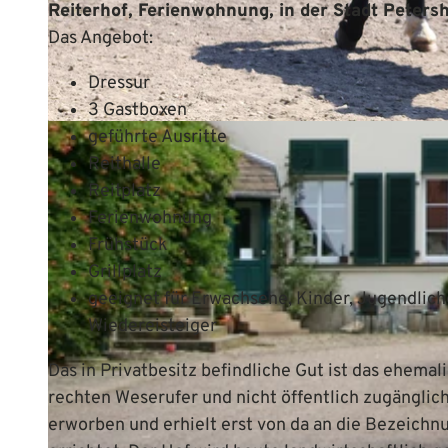
Reiterhof, Ferienwohnung, in der Stadt Peters
Das Angebot:
Dressur
3 Gastboxen
© Mittelweser-Touristik GmbH |
CC-BY
geführte Ausritte
Reithalle
Reitplatz
Ferienwohnung
Frühstück
Grillplatz
geeignet für Erwachsene, Kinder, Jugendlich
Wiedereisteiger
Das in Privatbesitz befindliche Gut ist das ehe
rechten Weserufer und nicht öffentlich zugänglic
erworben und erhielt erst von da an die Bezeichn