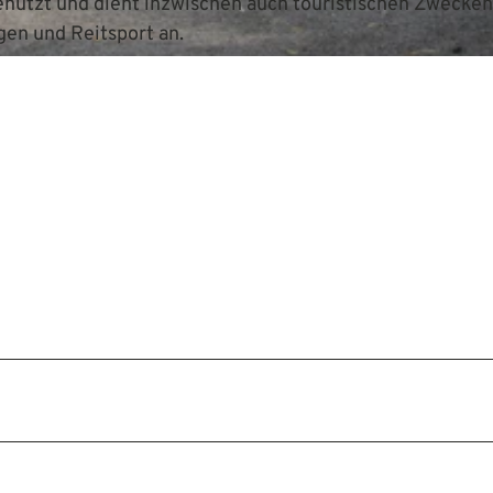
genutzt und dient inzwischen auch touristischen Zwecken
gen und Reitsport an.