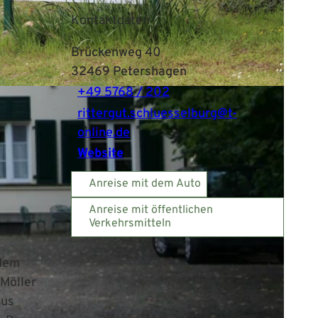
Kontaktdaten
Brückenweg 40
32469
Petershagen
+49 5768 / 202
rittergut.schluesselburg@t-
online.de
Website
Anreise mit dem Auto
Anreise mit öffentlichen
Verkehrsmitteln
 dem
 Möller
aus