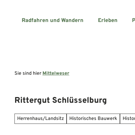
Z
u
m
Radfahren und Wandern
Erleben
P
I
n
h
a
l
t
Sie sind hier
Mittelweser
Rittergut Schlüsselburg
Herrenhaus/Landsitz
Historisches Bauwerk
Histo