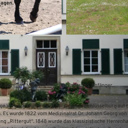
hagen.
© Mittelweser-Touristik GmbH |
CC-BY
e, Familien, Menschen mit Behinderung, Anfänger,
malige Vorwerk Hühnerberg der Domäne Schlüsselburg auf
h. Es wurde 1822 vom Medizinalrat Dr. Johann Georg von
ung „Rittergut“. 1848 wurde das klassizistische Herrenh