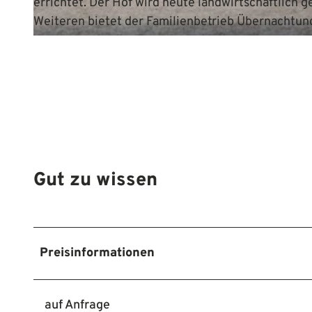
errichtet. Der Hof wird heute landwirtschaftlich 
Weiteren bietet der Familienbetrieb Übernachtun
© Mittelweser-Touristik GmbH |
CC-BY
Gut zu wissen
Preisinformationen
auf Anfrage