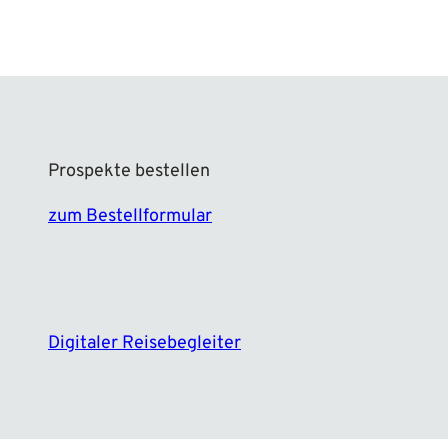
Prospekte bestellen
zum Bestellformular
F
I
a
n
c
s
e
t
Digitaler Reisebegleiter
b
a
o
g
o
r
k
a
m