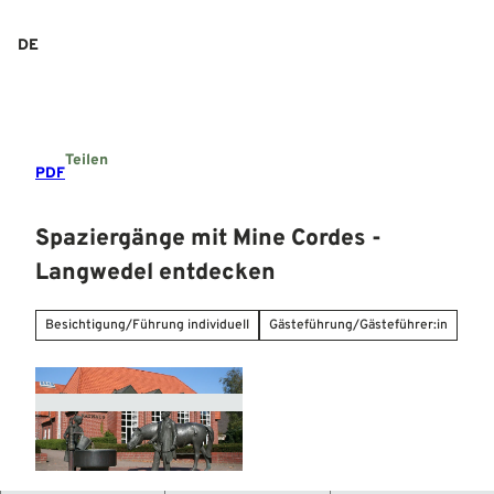
Z
u
DE
Suche
Menü
m
I
n
h
a
Teilen
l
PDF
t
Spaziergänge mit Mine Cordes -
Langwedel entdecken
Besichtigung/Führung individuell
Gästeführung/Gästeführer:in
© Mittelweser-Touristik GmbH |
CC-BY