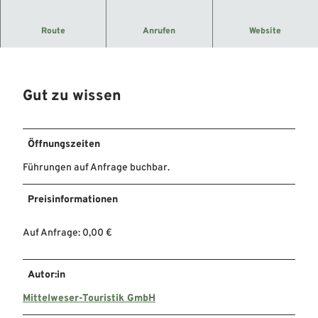
Gästeführungen durch den Flecken Langwedel.
Route
Anrufen
Website
Individuelle Gruppenführung nach Absprache
Gut zu wissen
Öffnungszeiten
Führungen auf Anfrage buchbar.
Preisinformationen
Auf Anfrage: 0,00 €
Autor:in
Mittelweser-Touristik GmbH