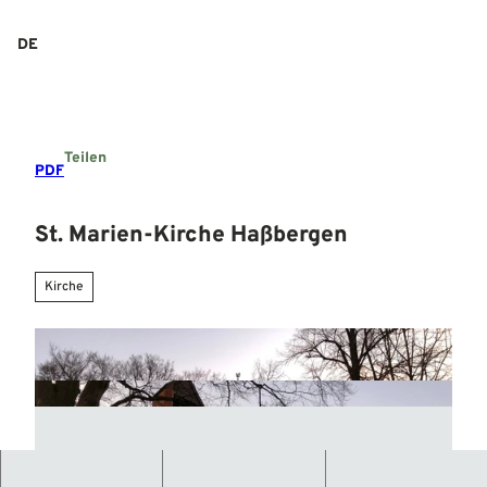
Z
u
DE
Suche
Menü
m
I
n
h
a
Teilen
l
PDF
t
St. Marien-Kirche Haßbergen
Kirche