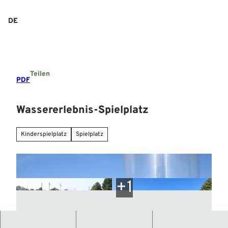
Z
u
DE
Suche
Menü
m
I
n
h
a
Teilen
l
PDF
t
Wassererlebnis-Spielplatz
Kinderspielplatz
Spielplatz