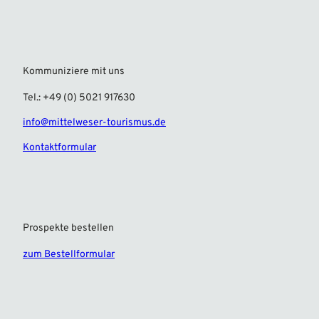
Kommuniziere mit uns
Tel.: +49 (0) 5021 917630
info@mittelweser-tourismus.de
Kontaktformular
Prospekte bestellen
zum Bestellformular
F
I
a
n
c
s