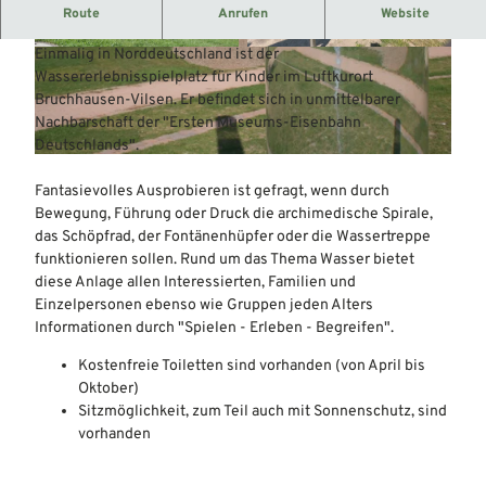
Auf ca. 5000 m² befinden sich unterschiedliche
Route
Anrufen
Website
Wasserthemenbereiche mit Spiel- und Erfahrungswerten.
Einmalig in Norddeutschland ist der
© Mittelweser-Touristik GmbH |
CC-BY
© Mittelweser-Touristik GmbH |
CC-BY
Wassererlebnisspielplatz für Kinder im Luftkurort
Bruchhausen-Vilsen. Er befindet sich in unmittelbarer
Nachbarschaft der "Ersten Museums-Eisenbahn
Deutschlands".
© Mittelweser-Touristik GmbH |
CC-BY
Fantasievolles Ausprobieren ist gefragt, wenn durch
Bewegung, Führung oder Druck die archimedische Spirale,
das Schöpfrad, der Fontänenhüpfer oder die Wassertreppe
funktionieren sollen. Rund um das Thema Wasser bietet
diese Anlage allen Interessierten, Familien und
Einzelpersonen ebenso wie Gruppen jeden Alters
Informationen durch "Spielen - Erleben - Begreifen".
Kostenfreie Toiletten sind vorhanden (von April bis
Oktober)
Sitzmöglichkeit, zum Teil auch mit Sonnenschutz, sind
vorhanden