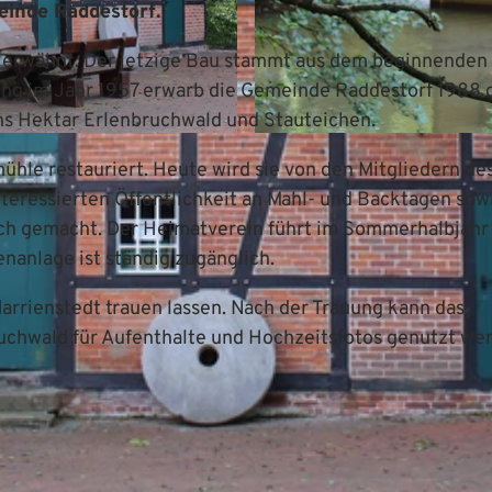
einde Raddestorf.
h erwähnt. Der jetzige Bau stammt aus dem beginnenden 
ng im Jahr 1957 erwarb die Gemeinde Raddestorf 1988 
s Hektar Erlenbruchwald und Stauteichen.
© Mittelweser-Touristik GmbH |
CC-BY
ühle restauriert. Heute wird sie von den Mitgliedern de
teressierten Öffentlichkeit an Mahl- und Backtagen sow
ch gemacht. Der Heimatverein führt im Sommerhalbjahr
anlage ist ständig zugänglich.
rrienstedt trauen lassen. Nach der Trauung kann das
chwald für Aufenthalte und Hochzeitsfotos genutzt we