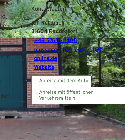
Kontaktdaten
19.
Am Rottbach
die
31604
Raddestorf
+49 5765 / 1408
s
mussmann.harrienstedt@t-
ie im
online.de
Website
Anreise mit dem Auto
Anreise mit öffentlichen
rden.
Verkehrsmitteln