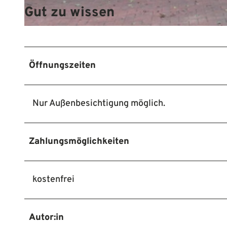
Gut zu wissen
© Mittelweser-Touristik GmbH |
CC-BY
Öffnungszeiten
Nur Außenbesichtigung möglich.
Zahlungsmöglichkeiten
kostenfrei
Autor:in