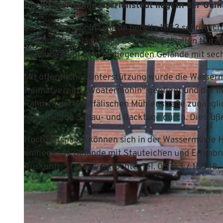
Die Wassermühle Harrienstedt liegt in der Gem
Die „Woatermöhln“ wurde bereits 1583 schriftlic
Jahrhundert. Nach Ende der kommerziellen Nutzu
Gebäude samt dem umliegenden Gelände mit sech
© Mittelweser-Touristik GmbH |
CC-BY
Mit öffentlicher Unterstützung wurde die Wasserm
Heimatvereins „Woatermöhln“ gepflegt und der in
Rahmen der westfälischen Mühlenstraße zugängli
regelmäßige Schau- und Backtage durch. Die Außen
Hochzeitspaare können sich in der Wassermühle Ha
umliegende Gelände mit Stauteichen und Erlenbru
Auskunft: Standesamt Uchte, Tel. 05763 / 18348.