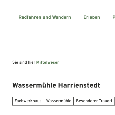
Z
u
m
Radfahren und Wandern
Erleben
P
I
n
h
a
l
t
Sie sind hier
Mittelweser
Wassermühle Harrienstedt
Fachwerkhaus
Wassermühle
Besonderer Trauort