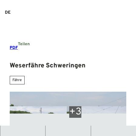
Z
u
DE
Suche
Menü
m
I
n
h
a
Teilen
l
PDF
t
Weserfähre Schweringen
Fähre