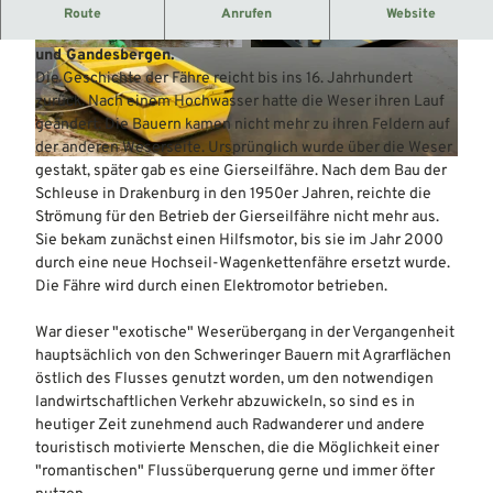
Die Hochseil-Wagenkettenfähre wird mit einem
Route
Anrufen
Website
Elektromotor angetrieben und verbindet Schweringen
und Gandesbergen.
© Mittelweser-Touristik GmbH |
CC-BY
© Mittelweser-Touristik GmbH |
CC-BY
Die Geschichte der Fähre reicht bis ins 16. Jahrhundert
zurück. Nach einem Hochwasser hatte die Weser ihren Lauf
geändert. Die Bauern kamen nicht mehr zu ihren Feldern auf
der anderen Weserseite. Ursprünglich wurde über die Weser
© Mittelweser-Touristik GmbH |
CC-BY
gestakt, später gab es eine Gierseilfähre. Nach dem Bau der
Schleuse in Drakenburg in den 1950er Jahren, reichte die
Strömung für den Betrieb der Gierseilfähre nicht mehr aus.
Sie bekam zunächst einen Hilfsmotor, bis sie im Jahr 2000
durch eine neue Hochseil-Wagenkettenfähre ersetzt wurde.
Die Fähre wird durch einen Elektromotor betrieben.
War dieser "exotische" Weserübergang in der Vergangenheit
hauptsächlich von den Schweringer Bauern mit Agrarflächen
östlich des Flusses genutzt worden, um den notwendigen
landwirtschaftlichen Verkehr abzuwickeln, so sind es in
heutiger Zeit zunehmend auch Radwanderer und andere
touristisch motivierte Menschen, die die Möglichkeit einer
"romantischen" Flussüberquerung gerne und immer öfter