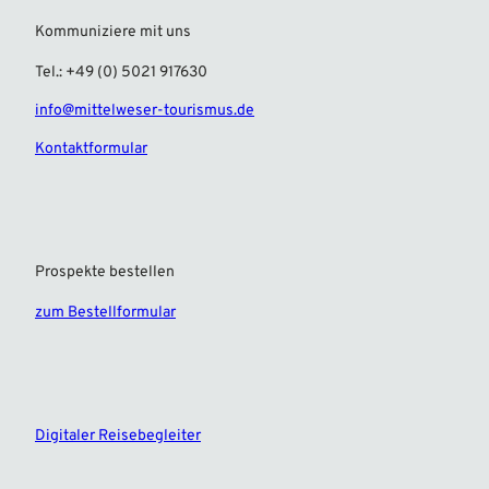
Kommuniziere mit uns
Tel.: +49 (0) 5021 917630
info@mittelweser-tourismus.de
Kontaktformular
Prospekte bestellen
zum Bestellformular
F
I
a
n
c
s
e
t
Digitaler Reisebegleiter
b
a
o
g
o
r
k
a