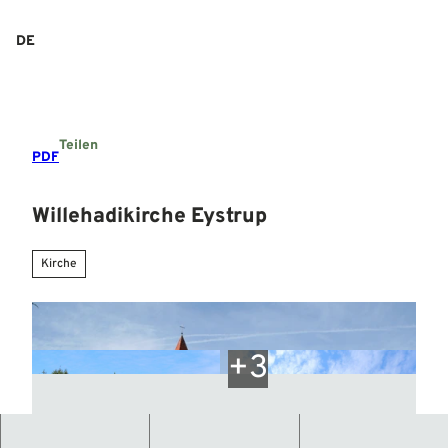
Z
u
DE
Suche
Menü
m
I
n
h
a
Teilen
l
PDF
t
Willehadikirche Eystrup
Kirche