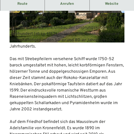
Die Kirche romanischen Ursprungs liegt am Ortsrand und
Route
Anrufen
Website
ist vom Friedhof umgeben.
Erbaut wurde die Kirche im 12. Jahrhundert, Gründung und
© Mittelweser-Touristik GmbH |
CC-BY
© Mittelweser-Touristik GmbH |
CC-BY
Stiftung sind nicht mehr bekannt. Erstmalig urkundlich
erwähnt wurde sie 1179. Umbau der Ursprungskirche im 18.
Jahrhundert (ab ca. 1752) im ländlichen Rokokostil; neuere
Umgestaltungen in den 50-er und 80-er Jahren des 20.
© Mittelweser-Touristik GmbH |
CC-BY
Jahrhunderts.
Das mit Strebepfeilern versehene Schiff wurde 1750-52
barock umgestaltet mit hohen, leicht korbförmigen Fenstern,
hölzerner Tonne und doppelgeschossigen Emporen. Aus
dieser Zeit stammt auch der Rokoko-Kanzelaltar mit
Kniebänken. Der pokalförmige Taufstein datiert auf das Jahr
1599. Der eindrucksvolle romanische Westturm aus
Raseneisensteinquadern mit Lichtschlitzen, großen
gekuppelten Schallarkaden und Pyramidenhelm wurde im
Jahre 2002 instandgesetzt.
Auf dem Friedhof befindet sich das Mausoleum der
Adelsfamilie von Kronenfeldt. Es wurde 1890 im