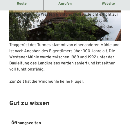
Mühle von 1894.
Route
Anrufen
Website
Weithin sichtbar steht die Galerieholländer-Windmühle am
Ortsausgang von Westen Richtung Hülsen, leicht erhöht zur
© Mittelweser-Touristik GmbH |
CC-BY
© Mittelweser-Touristik GmbH |
CC-BY
Allermarsch. Sie steht auf Privatgrundstück und ist in
Privatbesitz. Eine Besichtigung ist nicht möglich und das
Privatgelände darf nicht betreten werden.
Der steinerne Rumpf wurde 1894 errichtet, das hölzerne
© Mittelweser-Touristik GmbH |
CC-BY
Traggerüst des Turmes stammt von einer anderen Mühle und
ist nach Angaben des Eigentümers über 300 Jahre alt. Die
Westener Mühle wurde zwischen 1989 und 1992 unter der
Bauleitung des Landkreises Verden saniert und ist seither
voll funktionsfähig.
Zur Zeit hat die Windmühle keine Flügel.
Gut zu wissen
Öffnungszeiten