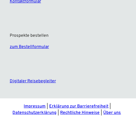
Kontaktformular
Prospekte bestellen
zum Bestellformular
F
I
a
n
c
s
e
t
Digitaler Reisebegleiter
b
a
o
g
o
r
k
a
m
Impressum
Erklärung zur Barrierefreiheit
Datenschutzerklärung
Rechtliche Hinweise
Über uns