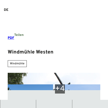
Z
u
DE
Suche
Menü
m
I
n
h
a
Teilen
l
PDF
t
Windmühle Westen
Windmühle