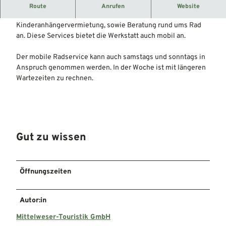
Service rund ums Fahrrad.
Route
Anrufen
Website
Die Wunder Werkstatt bietet Reparaturservice, Fahrrad- und
Kinderanhängervermietung, sowie Beratung rund ums Rad
an. Diese Services bietet die Werkstatt auch mobil an.
Der mobile Radservice kann auch samstags und sonntags in
Anspruch genommen werden. In der Woche ist mit längeren
Wartezeiten zu rechnen.
Gut zu wissen
Öffnungszeiten
Autor:in
Mittelweser-Touristik GmbH