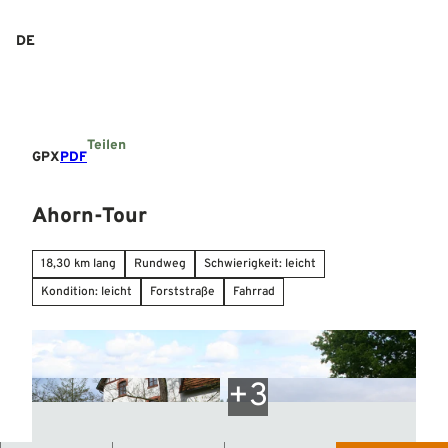
Z
u
DE
Suche
Menü
m
I
n
h
a
Teilen
l
GPX
PDF
t
Ahorn-Tour
18,30 km lang
Rundweg
Schwierigkeit: leicht
Kondition: leicht
Forststraße
Fahrrad