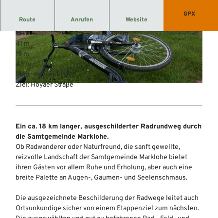
GPX
Route
Anrufen
Website
1:11 h
18,30 km
© Mittelweser-Touristik GmbH |
CC-BY
© Mittelweser-Touristik GmbH |
CC-BY
41 m
45 m
19 m
62 m
43 m
Start: Hoyaer Straße
Ziel: Hoyaer Straße
© Mittelweser-Touristik GmbH |
CC-BY
Ein ca. 18 km langer, ausgeschilderter Radrundweg durch
die Samtgemeinde Marklohe.
Ob Radwanderer oder Naturfreund, die sanft gewellte,
reizvolle Landschaft der Samtgemeinde Marklohe bietet
ihren Gästen vor allem Ruhe und Erholung, aber auch eine
breite Palette an Augen-, Gaumen- und Seelenschmaus.
Die ausgezeichnete Beschilderung der Radwege leitet auch
Ortsunkundige sicher von einem Etappenziel zum nächsten.