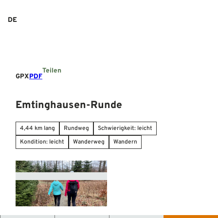
Z
u
DE
Suche
Menü
m
I
n
h
a
Teilen
l
GPX
PDF
t
Emtinghausen-Runde
4,44 km lang
Rundweg
Schwierigkeit: leicht
Kondition: leicht
Wanderweg
Wandern
© Mittelweser-Touristik GmbH |
CC-BY