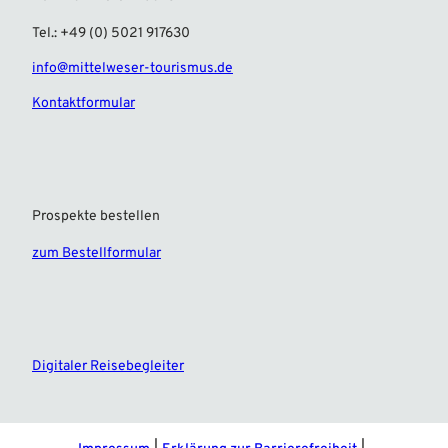
Tel.: +49 (0) 5021 917630
info@mittelweser-tourismus.de
Kontaktformular
Prospekte bestellen
zum Bestellformular
F
I
a
n
c
s
e
t
Digitaler Reisebegleiter
b
a
o
g
o
r
k
a
m