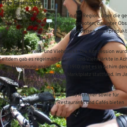
hrige Geschichte.
zu den großen Wochenmärkten in der Region. Über die g
der Woche verschiedene Waren angeboten, darunter Obs
che Früchte, Räucherwaren, warme Speisen, Backprodukt
lumen.
ung für einen Kram- und Viehmarkt. Die Konzession wur
 Seitdem gab es regelmäßig Kram- und Viehmärkte in Ac
eren Umgebung anzogen. Seit 1910 gibt es in Achim den
 der zunächst auf dem Alten Marktplatz stattfand. Im J
jähriges Bestehen.
n Treffpunkt für Achimerinnen und Achimer sowie für
 umliegenden Geschäfte, Restaurants und Cafés bieten
, Essen und Trinken.