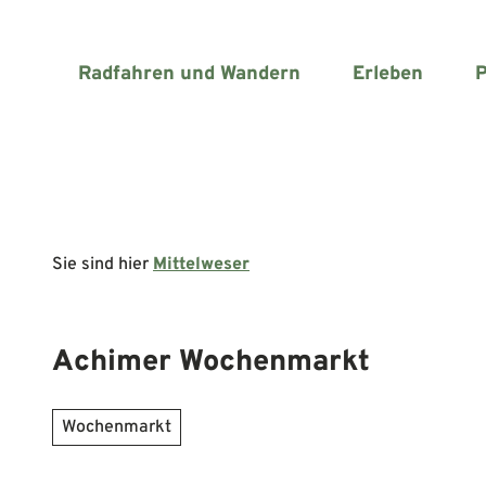
Z
u
m
Radfahren und Wandern
Erleben
P
I
n
h
a
l
t
Sie sind hier
Mittelweser
Achimer Wochenmarkt
Wochenmarkt