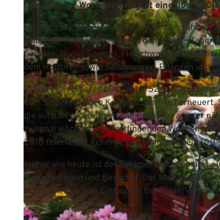
Der Achimer Wochenmarkt hat eine über 100jä
Mit mehr als 50 verschiedenen Ständen zählt er 
Länge der Fußgängerzone werden an zwei Tagen 
Gemüse, Honig, Spargel, Fleischwaren, südländis
dem Holzofen sowie Saisonwaren, Pflanzen und B
Achim erhielt bereits im Jahr 1752 die Genehmig
dem Siebenjährigen Krieg im Jahr 1767 erneuert.
die auch Besucherinnen und Besucher aus der näh
zweimal wöchentlich stattfindenden Wochenmarkt,
2010 feierte der Achimer Wochenmarkt sein 100-
Früher wie heute ist der Achimer Wochenmarkt ei
Besucherinnen und Besucher. Der Markt sowie die
Möglichkeiten zum Einkaufen, Bummeln, Verweilen