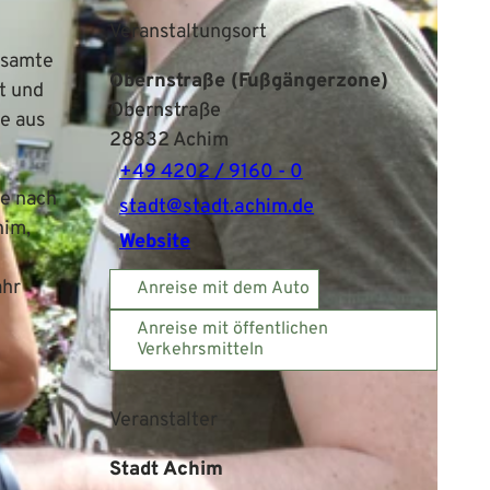
Veranstaltungsort
esamte
Obernstraße (Fußgängerzone)
t und
Obernstraße
e aus
28832
Achim
+49 4202 / 9160 - 0
de nach
stadt@stadt.achim.de
him,
Website
ahr
Anreise mit dem Auto
Anreise mit öffentlichen
Verkehrsmitteln
Veranstalter
Stadt Achim