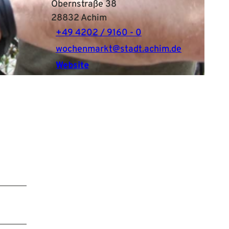
Obernstraße 38
28832
Achim
+49 4202 / 9160 - 0
wochenmarkt@stadt.achim.de
Website