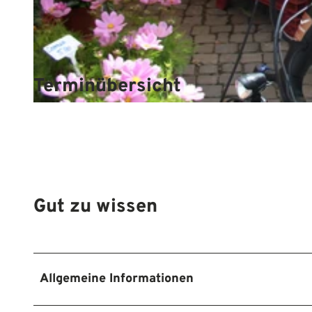
© Mittelweser-Touristik GmbH |
CC-BY
Terminübersicht
© Mittelweser-Touristik GmbH |
CC-BY
Gut zu wissen
Allgemeine Informationen