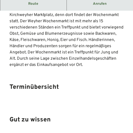
Wochenmarkt auf dem Marktplatz in Weyhe.
Route
Anrufen
Den Einkaufskorb in der Hand und los geht es zum
Kirchweyher Marktplatz, denn dort findet der Wochenmarkt
statt. Der Weyher Wochenmarkt ist mit mehr als 15
verschiedenen Ständen ein Treffpunkt und bietet vorwiegend
Obst, Gemüse und Blumenerzeugnisse sowie Backwaren,
Käse, Fleischwaren, Honig, Eier und Fisch. Händlerinnen,
Händler und Produzenten sorgen für ein regelmäßiges
Angebot. Der Wochenmarkt ist ein Treffpunkt für Jung und
Alt. Durch seine Lage zwischen Einzelhandelsgeschäften
ergänzt er das Einkaufsangebot vor Ort.
Terminübersicht
Gut zu wissen