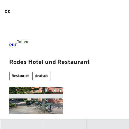
Z
u
DE
Suche
Menü
m
I
n
h
a
Teilen
l
PDF
t
Rodes Hotel und Restaurant
Restaurant
deutsch
© Mittelweser-Touristik GmbH |
CC-BY