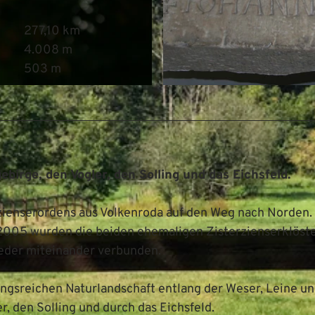
277,10 km
4.008 m
503 m
© Mittelweser-Touristik GmbH |
CC-BY
birge, den Vogler, den Solling und das Eichsfeld.
zienserordens aus Volkenroda auf den Weg nach Norden. 
 2005 wurden die beiden ehemaligen Zisterzienserklöst
eder miteinander verbunden.
ngsreichen Naturlandschaft entlang der Weser, Leine u
r, den Solling und durch das Eichsfeld.