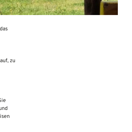
,
 das
auf, zu
Sie
 und
isen