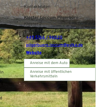
Kontaktdaten
Kloster Loccum Pilgerbüro
Kloster 2
31547
Rehburg-Loccum
+49 5766 / 96020
pilgerbuero.loccum@evlka.de
Website
Anreise mit dem Auto
Anreise mit öffentlichen
In
Verkehrsmitteln
er
nd