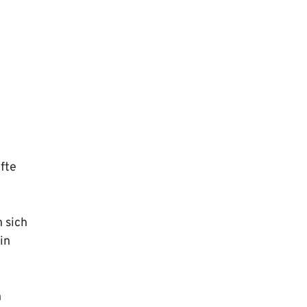
fte
 sich
in
h