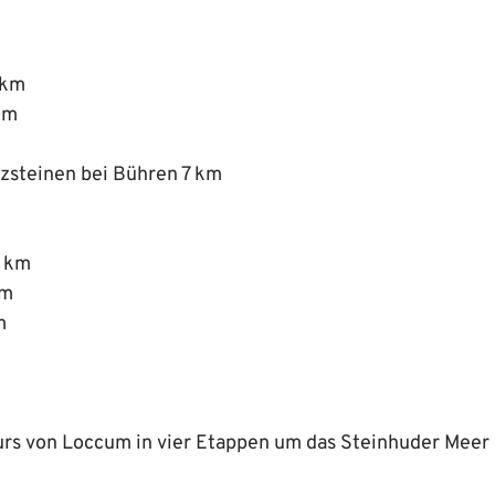
 km
km
zsteinen bei Bühren 7 km
3 km
km
m
rs von Loccum in vier Etappen um das Steinhuder Meer