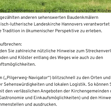
er Zisterzienser entlang der Strecke zahlreiche Klöster
ungezählten anderen sehenswerten Baudenkmälern
isch-lutherische Landeskirche Hannovers verantwortet
e Tradition in ökumenischer Perspektive zu erleben.
aufbrechen:
den Sie zahlreiche nützliche Hinweise zum Streckenverl
den und Klöster entlang des Weges wie auch zu den
ftsmöglichkeiten.
 („Pilgerweg-Navigator“) blitzschnell zu den Orten und
der Sehenswürdigkeiten und lokalen Logistik. So können 
 mit den verlässlichen Angeboten der Kirchengemeinden
, Gastronomie und Einkaufsmöglichkeiten) und den Hinwe
ammenstellen und ausdrucken.