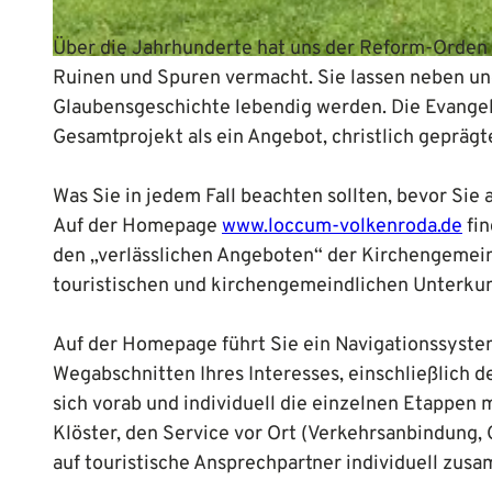
Über die Jahrhunderte hat uns der Reform-Orden d
© Mittelweser-Touristik GmbH |
CC-BY
Ruinen und Spuren vermacht. Sie lassen neben 
Glaubensgeschichte lebendig werden. Die Evangel
Gesamtprojekt als ein Angebot, christlich geprägt
Was Sie in jedem Fall beachten sollten, bevor Sie 
Auf der Homepage
www.loccum-volkenroda.de
fin
den „verlässlichen Angeboten“ der Kirchengemein
touristischen und kirchengemeindlichen Unterkun
Auf der Homepage führt Sie ein Navigationssystem
Wegabschnitten Ihres Interesses, einschließlich 
sich vorab und individuell die einzelnen Etappen
Klöster, den Service vor Ort (Verkehrsanbindung
auf touristische Ansprechpartner individuell zus