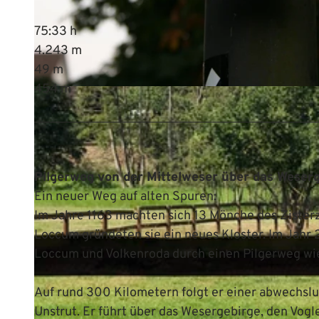
75:33 h
4.243 m
49 m
454 m
© Mittelweser-Touristik GmbH |
CC-BY
Pilgerweg von der Mittelweser über das Weserge
Ein neuer Weg auf alten Spuren:
Im Jahre 1163 machten sich 13 Mönche des Zister
Loccum gründeten sie ein neues Kloster. Im Jahr
Loccum und Volkenroda durch einen Pilgerweg wi
Auf rund 300 Kilometern folgt er einer abwechslu
Unstrut. Er führt über das Wesergebirge, den Vogle