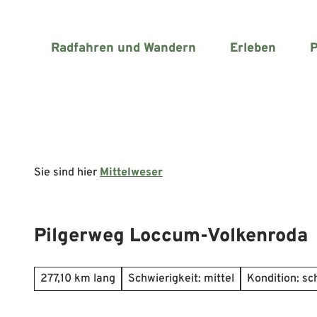
Z
u
m
Radfahren und Wandern
Erleben
P
I
n
h
a
l
t
Sie sind hier
Mittelweser
Pilgerweg Loccum-Volkenroda
277,10 km lang
Schwierigkeit: mittel
Kondition: s