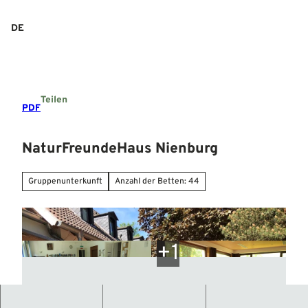
Z
u
DE
Suche
Menü
m
I
n
h
a
Teilen
l
PDF
t
NaturFreundeHaus Nienburg
Gruppenunterkunft
Anzahl der Betten: 44