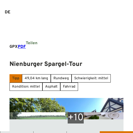
Z
u
DE
Suche
Menü
m
I
n
h
a
Teilen
l
GPX
PDF
t
Nienburger Spargel-Tour
Tipp
49,04 km lang
Rundweg
Schwierigkeit: mittel
Kondition: mittel
Asphalt
Fahrrad