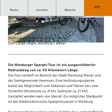
GPX
Route
Anrufen
Website
3:07 h
49,04 km
© Mittelweser-Touristik GmbH |
CC-BY
© Mittelweser-Touristik GmbH |
CC-BY
45 m
45 m
17 m
58 m
41 m
Start: Lange Straße, Nienburg / Weser
Ziel: Lange Straße, Nienburg / Weser
© Mittelweser-Touristik GmbH |
CC-BY
Die Nienburger Spargel-Tour ist ein ausgeschilderter
Radrundweg von ca. 50 Kilometern Länge.
Die Tour verläuft im Bereich der Stadt Nienburg/Weser und
der Samtgemeinde Heemsen. Eine Verbindungsstrecke
bietet die Möglichkeit zum Abkürzen und Fahren von zwei
Schleifen (Nordroute ca. 31 km, Südroute ca. 21 km).
Gestartet werden kann von überall. Ein möglicher Startpunkt
ist das Niedersächsische Spargelmuseum in Nienburg.