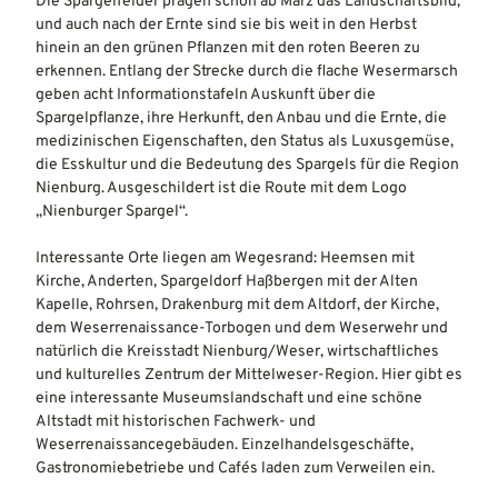
Die Spargelfelder prägen schon ab März das Landschaftsbild,
und auch nach der Ernte sind sie bis weit in den Herbst
hinein an den grünen Pflanzen mit den roten Beeren zu
erkennen. Entlang der Strecke durch die flache Wesermarsch
geben acht Informationstafeln Auskunft über die
Spargelpflanze, ihre Herkunft, den Anbau und die Ernte, die
medizinischen Eigenschaften, den Status als Luxusgemüse,
die Esskultur und die Bedeutung des Spargels für die Region
Nienburg. Ausgeschildert ist die Route mit dem Logo
„Nienburger Spargel“.
Interessante Orte liegen am Wegesrand: Heemsen mit
Kirche, Anderten, Spargeldorf Haßbergen mit der Alten
Kapelle, Rohrsen, Drakenburg mit dem Altdorf, der Kirche,
dem Weserrenaissance-Torbogen und dem Weserwehr und
natürlich die Kreisstadt Nienburg/Weser, wirtschaftliches
und kulturelles Zentrum der Mittelweser-Region. Hier gibt es
eine interessante Museumslandschaft und eine schöne
Altstadt mit historischen Fachwerk- und
Weserrenaissancegebäuden. Einzelhandelsgeschäfte,
Gastronomiebetriebe und Cafés laden zum Verweilen ein.