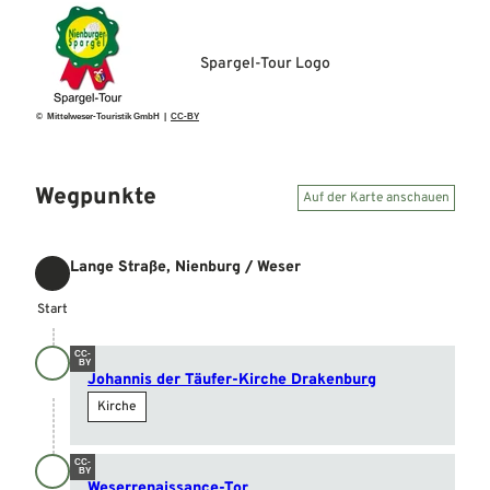
Spargel-Tour Logo
© Mittelweser-Touristik GmbH |
CC-BY
Wegpunkte
Auf der Karte anschauen
Lange Straße, Nienburg / Weser
Start
Start
CC-
BY
Johannis der Täufer-Kirche Drakenburg
Kirche
CC-
BY
Weserrenaissance-Tor