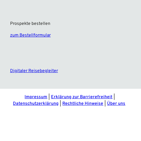
Prospekte bestellen
zum Bestellformular
F
I
a
n
c
s
e
t
Digitaler Reisebegleiter
b
a
o
g
o
r
k
a
m
Impressum
Erklärung zur Barrierefreiheit
Datenschutzerklärung
Rechtliche Hinweise
Über uns