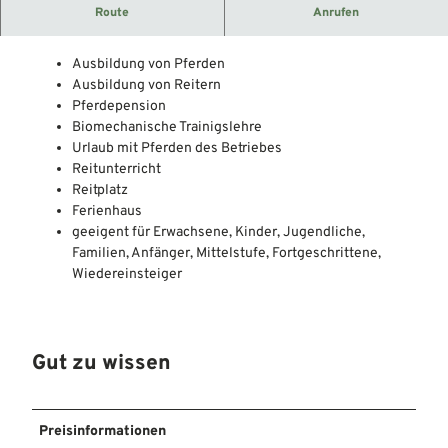
Gestüt in der Samtgemeinde Uchte.
Route
Anrufen
Das Angebot:
Ausbildung von Pferden
Ausbildung von Reitern
Pferdepension
Biomechanische Trainigslehre
Urlaub mit Pferden des Betriebes
Reitunterricht
Reitplatz
Ferienhaus
geeigent für Erwachsene, Kinder, Jugendliche,
Familien, Anfänger, Mittelstufe, Fortgeschrittene,
Wiedereinsteiger
Gut zu wissen
Preisinformationen